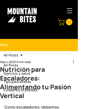
Post
All Posts
Sep 4, 2023
5 min read
All Posts
Nutrición para
Ejercicio y salud
Escaladores:
Tips para atletas
Alimentando tu Pasión
Cuidemos al planeta
Vertical
Como escaladores, debemos 