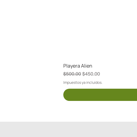
Playera Alien
Regular Price
Sale Price
$500.00
$450.00
Impuestos ya incluídos.