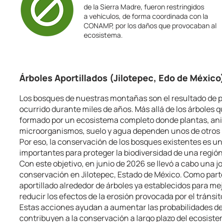
de la Sierra Madre, fueron restringidos
a vehículos, de forma coordinada con la
CONAMP, por los daños que provocaban al
ecosistema.
Árboles Aportillados (Jilotepec, Edo de México
Los bosques de nuestras montañas son el resultado de 
ocurrido durante miles de años. Más allá de los árboles
formado por un ecosistema completo donde plantas, an
microorganismos, suelo y agua dependen unos de otros 
Por eso, la conservación de los bosques existentes es u
importantes para proteger la biodiversidad de una región
Con este objetivo, en junio de 2026 se llevó a cabo una 
conservación en Jilotepec, Estado de México. Como parte d
aportillado alrededor de árboles ya establecidos para mej
reducir los efectos de la erosión provocada por el tránsi
Estas acciones ayudan a aumentar las probabilidades de 
contribuyen a la conservación a largo plazo del ecosist