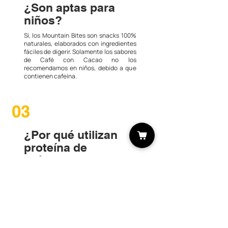
¿Son aptas para
niños?
Sí, los Mountain Bites son snacks 100%
naturales, elaborados con ingredientes
fáciles de digerir. Solamente los sabores
de Café con Cacao no los
recomendamos en niños, debido a que
contienen cafeína.
03
¿Por qué utilizan
proteína de
chícharo?
La proteína de chícharo ayuda a la
recuperación muscular y es fácil de
digerir, sin causar inflamación ni elevar
el colesterol. Aunque no contiene todos
los aminoácidos esenciales por si sola, si
durante el día se complementa con
otros alimentos se pueden obtener