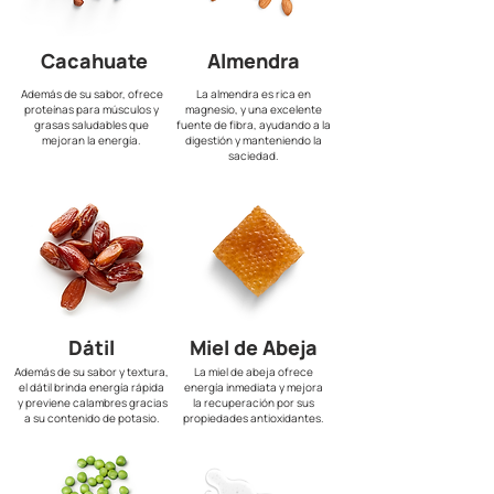
Cacahuate
Almendra
Además de su sabor,
ofrece
La almendra es rica en
proteínas para músculos y
magnesio, y una excelente
grasas saludables que
fuente de fibra, ayudando a la
mejoran la energía.
digestión y manteniendo la
saciedad.
Dátil
Miel de Abeja
Además de su sabor y textura,
La miel de abeja ofrece
el dátil brinda energía rápida
energía inmediata y mejora
y previene calambres gracias
la recuperación por sus
a su contenido de potasio.
propiedades antioxidantes.