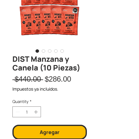
DIST Manzana y
Canela (10 Piezas)
Regular
Sale
 $440.00 
$286.00
Price
Price
Impuestos ya incluídos.
Quantity
*
Agregar