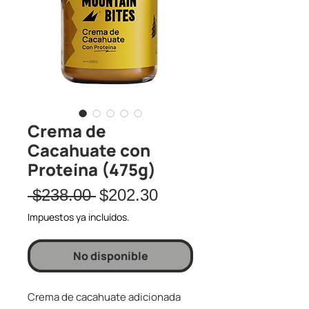
Crema de
Cacahuate con
Proteína (475g)
Regular
Sale
 $238.00 
$202.30
Price
Price
Impuestos ya incluídos.
No disponible
Crema de cacahuate adicionada