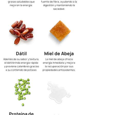
grasas saludables que
fuente de fibra, ayudando a la
mejoran la energía.
digestión y manteniendo la
saciedad.
Dátil
Miel de Abeja
Además de su sabor y textura,
La miel de abeja ofrece
el dátil brinda energía rápida
energía inmediata y mejora
y previene calambres gracias
la recuperación por sus
a su contenido de potasio.
propiedades antioxidantes.
Proteína de