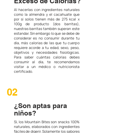
Exceso de Calorias?
Al hacerlas con ingredientes naturales
como la almendra y el cacahuate que
por sí solos tienen más de 275 kcal x
100g de producto (dos barritas),
nuestras barritas también superan este
estandar. Sin embargo lo que se debe de
considerar es no consumir durante tu
día, más calorias de las que tu cuerpo
requiere acorde a tu edad, sexo, peso,
objetivos y necesidades fisiológicas.
Para saber cuántas calorías debes
consumir al día, te recomendamos
visitar a un médico o nutricionista
certificado.
02
¿Son aptas para
niños?
Sí, los Mountain Bites son snacks 100%
naturales, elaborados con ingredientes
fáciles de digerir. Solamente los sabores