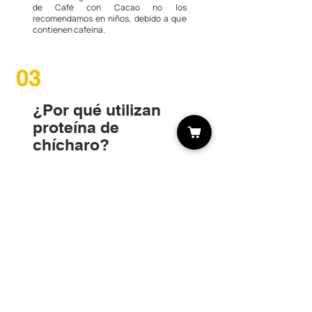
de Café con Cacao no los
recomendamos en niños, debido a que
contienen cafeína.
03
¿Por qué utilizan
proteína de
chícharo?
La proteína de chícharo ayuda a la
recuperación muscular y es fácil de
digerir, sin causar inflamación ni elevar
el colesterol. Aunque no contiene todos
los aminoácidos esenciales por si sola, si
durante el día se complementa con
otros alimentos se pueden obtener
todos estos aminoácidos.
04