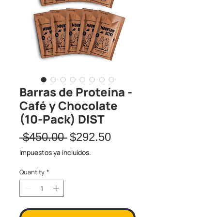
Barras de Proteína -
Café y Chocolate
(10-Pack) DIST
Regular
Sale
 $450.00 
$292.50
Price
Price
Impuestos ya incluídos.
Quantity
*