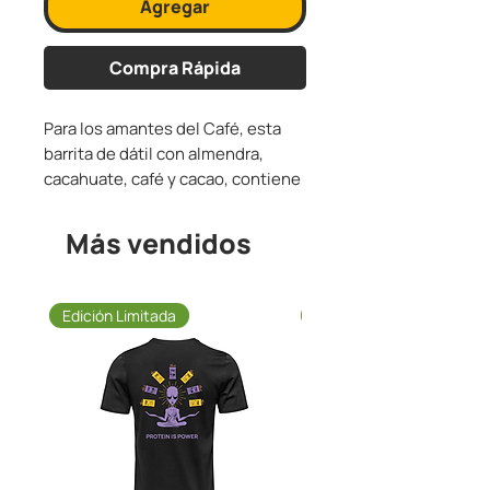
Agregar
Compra Rápida
Para los amantes del Café, esta
barrita de dátil con almendra,
cacahuate, café y cacao, contiene
12g de proteína
de chicharo, miel
de abeja y sal de mar.
Más vendidos
Paquete de 10 barritas.
Edición Limitada
Ahorra 35%
Contiene cacahuate y almendra.
Todos los precios
ya incluyen
Impuestos
.