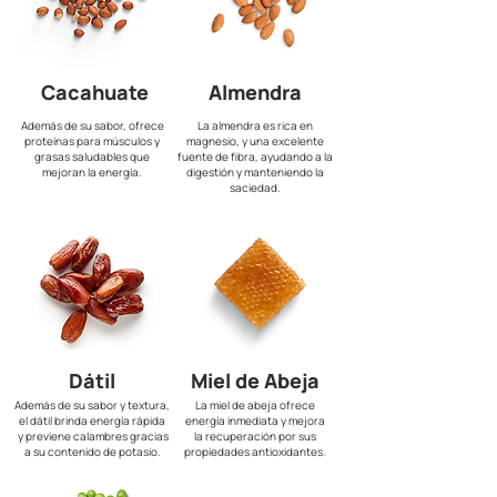
Cacahuate
Almendra
Además de su sabor,
ofrece
La almendra es rica en
proteínas para músculos y
magnesio, y una excelente
grasas saludables que
fuente de fibra, ayudando a la
mejoran la energía.
digestión y manteniendo la
saciedad.
Dátil
Miel de Abeja
Además de su sabor y textura,
La miel de abeja ofrece
el dátil brinda energía rápida
energía inmediata y mejora
y previene calambres gracias
la recuperación por sus
a su contenido de potasio.
propiedades antioxidantes.