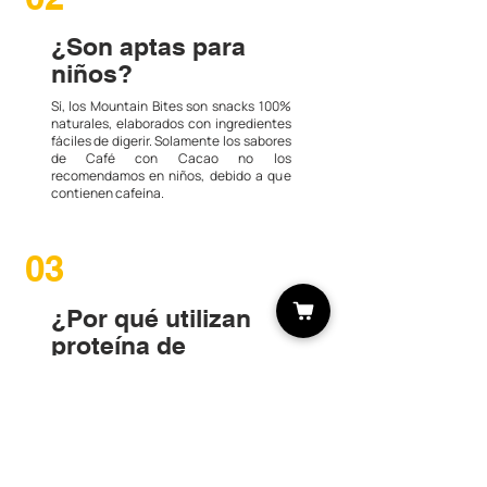
¿Son aptas para
niños?
Sí, los Mountain Bites son snacks 100%
naturales, elaborados con ingredientes
fáciles de digerir. Solamente los sabores
de Café con Cacao no los
recomendamos en niños, debido a que
contienen cafeína.
03
¿Por qué utilizan
proteína de
chícharo?
La proteína de chícharo ayuda a la
recuperación muscular y es fácil de
digerir, sin causar inflamación ni elevar
el colesterol. Aunque no contiene todos
los aminoácidos esenciales por si sola, si