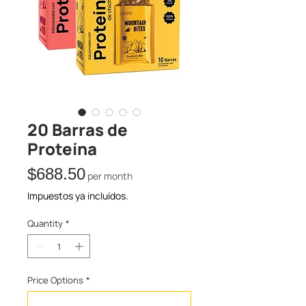
20 Barras de
Proteína
Price
$688.50
per month
Impuestos ya incluídos.
Quantity
*
Price Options
*