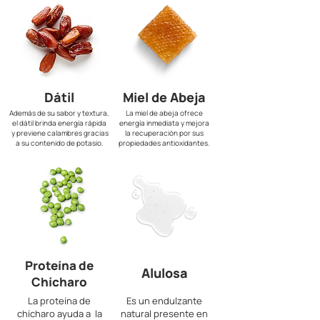
Dátil
Miel de Abeja
Además de su sabor y textura,
La miel de abeja ofrece
el dátil brinda energía rápida
energía inmediata y mejora
y previene calambres gracias
la recuperación por sus
a su contenido de potasio.
propiedades antioxidantes.
Proteína de
Alulosa
Chícharo
La proteína de
Es un endulzante
chícharo ayuda a la
natural presente en