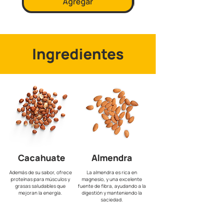
Agregar
Ingredientes
Cacahuate
Almendra
Además de su sabor,
ofrece
La almendra es rica en
proteínas para músculos y
magnesio, y una excelente
grasas saludables que
fuente de fibra, ayudando a la
mejoran la energía.
digestión y manteniendo la
saciedad.