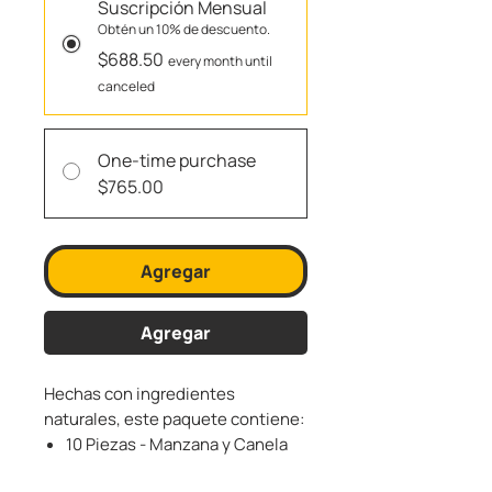
Suscripción Mensual
Obtén un 10% de descuento.
$688.50
every month until
canceled
One-time purchase
$765.00
Agregar
Agregar
Hechas con ingredientes
naturales, este paquete contiene:
10 Piezas - Manzana y Canela
10 Piezas - Peanut Butter