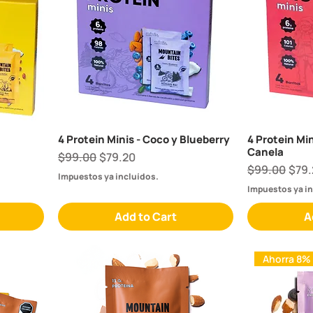
4 Protein Minis - Coco y Blueberry
4 Protein Mi
Canela
Regular Price
Sale Price
$99.00
$79.20
Regular Pric
Sale
$99.00
$79.
Impuestos ya incluídos.
Impuestos ya in
Add to Cart
A
Ahorra 8%