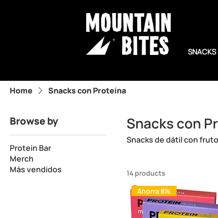
SNACKS
Home
Snacks con Proteína
Snacks con Pr
Browse by
Snacks de dátil con frut
Protein Bar
Merch
Más vendidos
14 products
Ahorra 8%