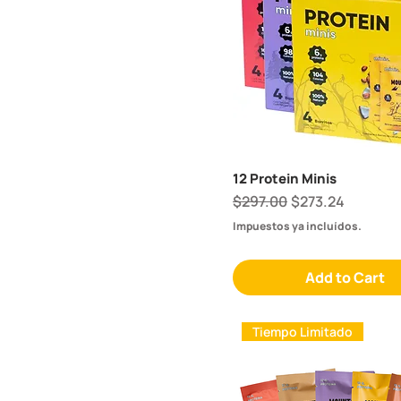
12 Protein Minis
Regular Price
Sale Price
$297.00
$273.24
Impuestos ya incluídos.
Add to Cart
Tiempo Limitado