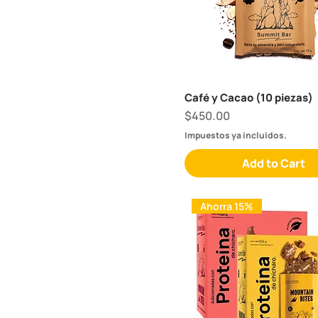
Café y Cacao (10 piezas)
Price
$450.00
Impuestos ya incluídos.
Add to Cart
Ahorra 15%