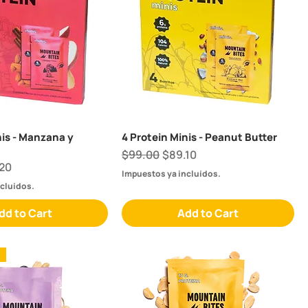
nis - Manzana y
4 Protein Minis - Peanut Butter
Regular Price
Sale Price
$99.00
$89.10
e
 Price
20
Impuestos ya incluídos.
cluídos.
dd to Cart
Add to Cart