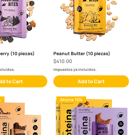
erry (10 piezas)
Peanut Butter (10 piezas)
Price
$410.00
cluídos.
Impuestos ya incluídos.
dd to Cart
Add to Cart
%
Ahorra 15%