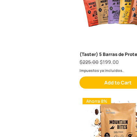
(Taster) 5 Barras de Prot
Regular Price
Sale Price
$225.00
$199.00
Impuestos ya incluídos.
Add to Cart
Ahorra 8%