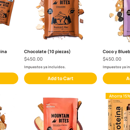
eína
Chocolate (10 piezas)
Coco y Blueb
Price
Price
$450.00
$450.00
Impuestos ya incluídos.
Impuestos ya in
Add to Cart
A
Ahorra 15