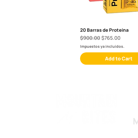
20 Barras de Proteína
Regular Price
Sale Price
$900.00
$765.00
Impuestos ya incluídos.
Add to Cart
M