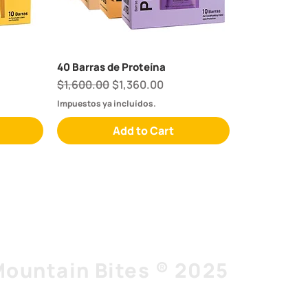
40 Barras de Proteína
Regular Price
Sale Price
$1,600.00
$1,360.00
Impuestos ya incluídos.
Add to Cart
ountain Bites ® 2025