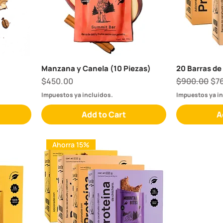
Manzana y Canela (10 Piezas)
20 Barras de
Price
Regular Pric
Sal
$450.00
$900.00
$7
Impuestos ya incluídos.
Impuestos ya in
Add to Cart
A
Ahorra 15%