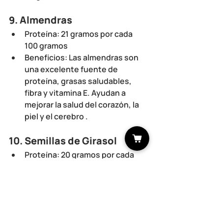
9. 
Almendras
Proteína
: 21 gramos por cada 
100 gramos
Beneficios
: Las almendras son 
una excelente fuente de 
proteína, grasas saludables, 
fibra y vitamina E. Ayudan a 
mejorar la salud del corazón, la 
piel y el cerebro .
10. 
Semillas de Girasol
Proteína
: 20 gramos por cada 
100 gramos
Beneficios
: Las semillas de 
girasol son ricas en proteínas, 
vitamina E, magnesio y selenio. 
Estos nutrientes son 