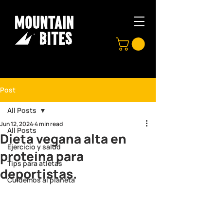
Post
All Posts
Jun 12, 2024
4 min read
All Posts
Dieta vegana alta en
Ejercicio y salud
proteína para
Tips para atletas
deportistas.
Cuidemos al planeta