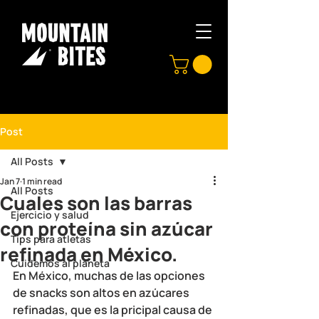
Post
All Posts
Jan 7
1 min read
All Posts
Cuales son las barras
Ejercicio y salud
con proteína sin azúcar
Tips para atletas
refinada en México.
Cuidemos al planeta
En México, muchas de las opciones 
de snacks son altos en azúcares 
refinadas, que es la pricipal causa de 