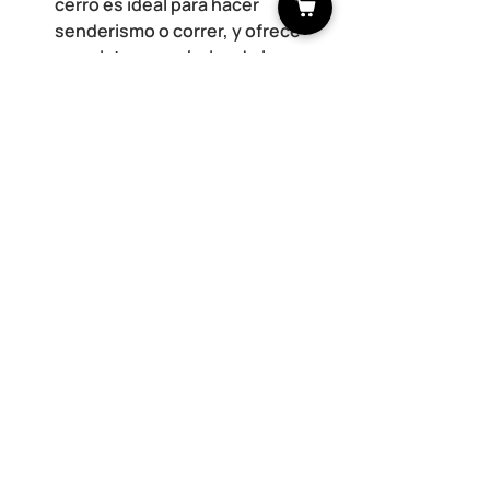
cerro es ideal para hacer 
senderismo o correr, y ofrece 
una vista panorámica de la 
ciudad. También cuenta con 
áreas para hacer ejercicio y 
actividades al aire libre.
Parque Alameda Hidalgo: Este 
parque urbano es perfecto para 
correr o practicar yoga al aire 
libre. Cuenta con senderos, 
áreas de entrenamiento y zonas 
de descanso.
Donde hacer ejercicio al aire libre en 
Monterrey
:
Parque Fundidora: Este parque 
ofrece amplias áreas verdes 
para correr, andar en bicicleta o 
practicar deportes al aire libre. 