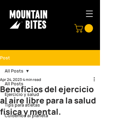
Post
All Posts
Apr 24, 2023
4 min read
All Posts
Beneficios del ejercicio
Ejercicio y salud
al aire libre para la salud
Tips para atletas
física y mental.
Cuidemos al planeta